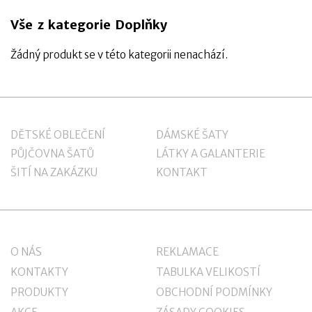
Vše z kategorie Doplňky
Žádný produkt se v této kategorii nenachází.
DĚTSKÉ OBLEČENÍ
DÁMSKÉ ŠATY
PŮJČOVNA ŠATŮ
LÁTKY A GALANTERIE
ŠITÍ NA ZAKÁZKU
KONTAKT
O NÁS
REKLAMACE
KONTAKTY
TABULKA VELIKOSTÍ
PRODUKTY
OBCHODNÍ PODMÍNKY