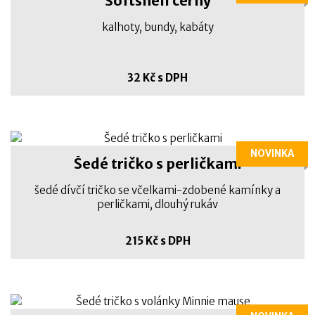
Softshell černý
kalhoty, bundy, kabáty
32 Kč s DPH
NOVINKA
Šedé tričko s perličkami
šedé dívčí tričko se včelkami-zdobené kamínky a
perličkami, dlouhý rukáv
215 Kč s DPH