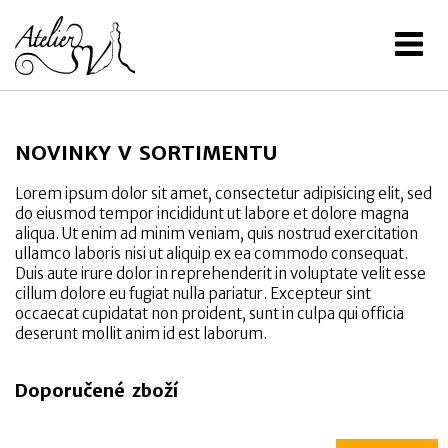
NOVINKY V SORTIMENTU
Lorem ipsum dolor sit amet, consectetur adipisicing elit, sed
do eiusmod tempor incididunt ut labore et dolore magna
aliqua. Ut enim ad minim veniam, quis nostrud exercitation
ullamco laboris nisi ut aliquip ex ea commodo consequat.
Duis aute irure dolor in reprehenderit in voluptate velit esse
cillum dolore eu fugiat nulla pariatur. Excepteur sint
occaecat cupidatat non proident, sunt in culpa qui officia
deserunt mollit anim id est laborum.
Doporučené zboží