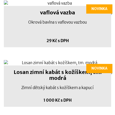
NOVINKA
vaflová vazba
Okrová bavlna s vaflovou vazbou
29 Kč s DPH
NOVINKA
Losan zimní kabát s kožíškem, tm.
modrá
Zimní dětský kabát s kožíškem a kapucí
1 000 Kč s DPH