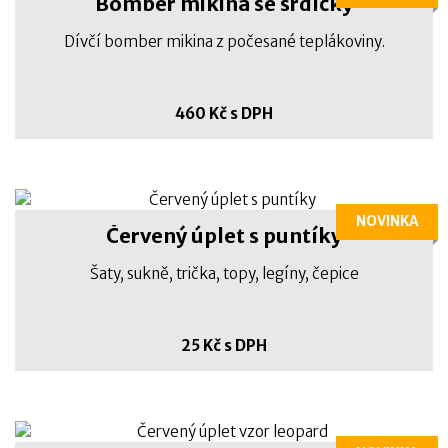
Bomber mikina se srdíčky
Dívčí bomber mikina z počesané teplákoviny.
460 Kč s DPH
NOVINKA
Červený úplet s puntíky
Šaty, sukně, trička, topy, legíny, čepice
25 Kč s DPH