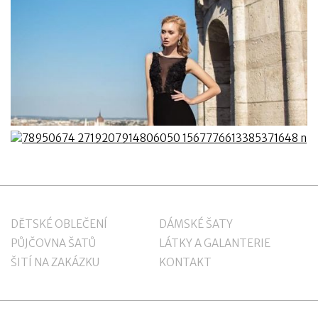
DĚTSKÉ OBLEČENÍ
DÁMSKÉ ŠATY
PŮJČOVNA ŠATŮ
LÁTKY A GALANTERIE
ŠITÍ NA ZAKÁZKU
KONTAKT