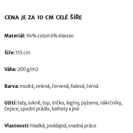
CENA JE ZA 10 CM CELÉ ŠÍŘE
Materiál:
94% coton 6% elastan
Šíře:
155 cm
Váha:
200 g/m2
Barva:
modrá, zelená, červená, fialová, černá
Užití:
šaty, sukně, top, tričko, legíny, pyžama, nákrčníky,
čepice, spodní prádlo, kalhoty a jiné
Vlastnosti:
hladká, poddajná, snadná práce