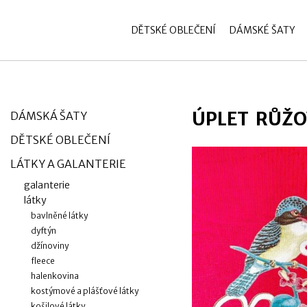
zobrazit obsah košíku
Přihlásit se
DĚTSKÉ OBLEČENÍ
DÁMSKÉ ŠATY
ÚPLET RŮŽO
DÁMSKÁ ŠATY
DĚTSKÉ OBLEČENÍ
LÁTKY A GALANTERIE
galanterie
látky
bavlněné látky
dyftýn
džínoviny
fleece
halenkovina
kostýmové a plášťové látky
košilové látky