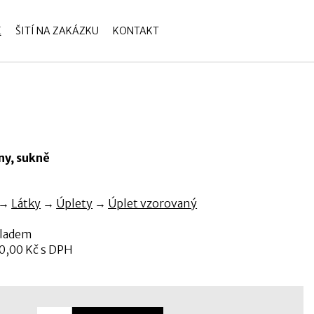
E
ŠITÍ NA ZAKÁZKU
KONTAKT
se
íny, sukně
→
Látky
→
Úplety
→
Úplet vzorovaný
kladem
0,00 Kč s DPH