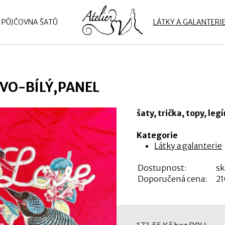
PŮJČOVNA ŠATŮ
LÁTKY A GALANTERI
VO-BÍLÝ,PANEL
šaty, trička, topy, leg
Kategorie
Látky a galanterie
Dostupnost:
s
Doporučená cena:
21