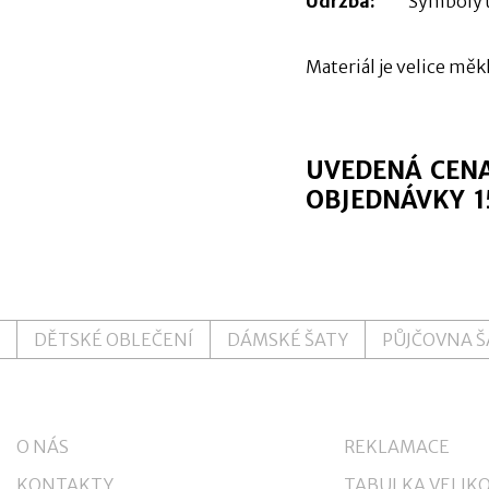
Údržba:
Symboly 
Materiál je velice měk
UVEDENÁ CENA
OBJEDNÁVKY 1
DĚTSKÉ OBLEČENÍ
DÁMSKÉ ŠATY
PŮJČOVNA 
O NÁS
REKLAMACE
KONTAKTY
TABULKA VELIKO