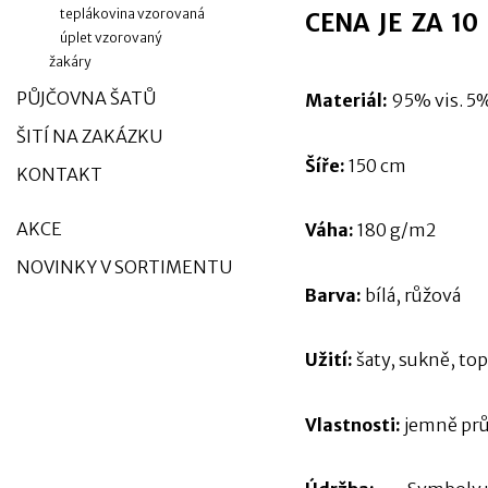
teplákovina vzorovaná
CENA JE ZA 10
úplet vzorovaný
žakáry
PŮJČOVNA ŠATŮ
Materiál:
95% vis. 5%
ŠITÍ NA ZAKÁZKU
Šíře:
150 cm
KONTAKT
AKCE
Váha:
180 g/m2
NOVINKY V SORTIMENTU
Barva:
bílá, růžová
Užití:
šaty, sukně, top
Vlastnosti:
jemně prů