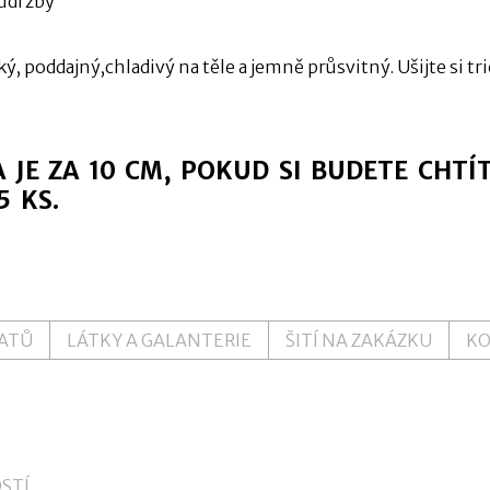
údržby
ký, poddajný,chladivý na těle a jemně průsvitný. Ušijte si t
 JE ZA 10 CM, POKUD SI BUDETE CHTÍ
5 KS.
ŠATŮ
LÁTKY A GALANTERIE
ŠITÍ NA ZAKÁZKU
K
STÍ