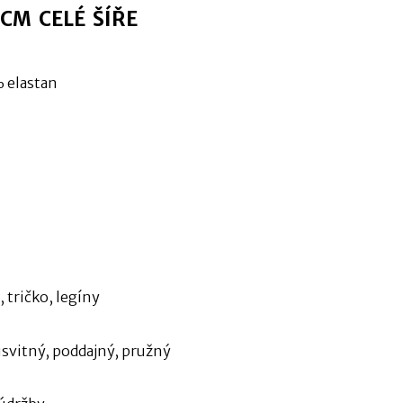
 CM CELÉ ŠÍŘE
 elastan
, tričko, legíny
svitný, poddajný, pružný