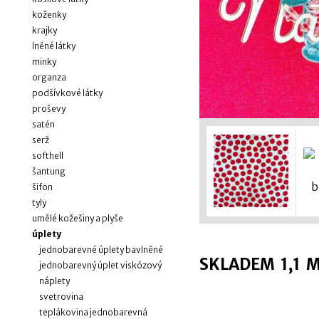
koženky
krajky
lněné látky
minky
organza
podšívkové látky
proševy
satén
serž
softhell
šantung
šifon
tyly
umělé kožešiny a plyše
úplety
jednobarevné úplety bavlněné
SKLADEM 1,1 M 
jednobarevný úplet viskózový
náplety
svetrovina
teplákovina jednobarevná