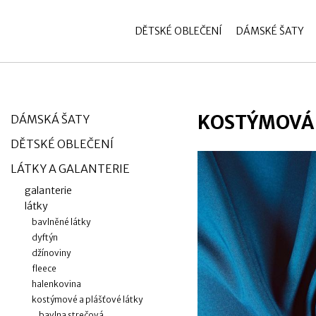
zobrazit obsah košíku
Přihlásit se
DĚTSKÉ OBLEČENÍ
DÁMSKÉ ŠATY
KOSTÝMOVÁ 
DÁMSKÁ ŠATY
DĚTSKÉ OBLEČENÍ
LÁTKY A GALANTERIE
galanterie
látky
bavlněné látky
dyftýn
džínoviny
fleece
halenkovina
kostýmové a plášťové látky
bavlna strečová