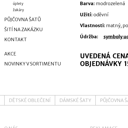
Barva:
modrozelená
úplety
žakáry
Užití:
oděvní
PŮJČOVNA ŠATŮ
Vlastnosti:
matný, po
ŠITÍ NA ZAKÁZKU
Údržba:
symboly u
KONTAKT
AKCE
UVEDENÁ CENA
OBJEDNÁVKY 1
NOVINKY V SORTIMENTU
DĚTSKÉ OBLEČENÍ
DÁMSKÉ ŠATY
PŮJČOVNA 