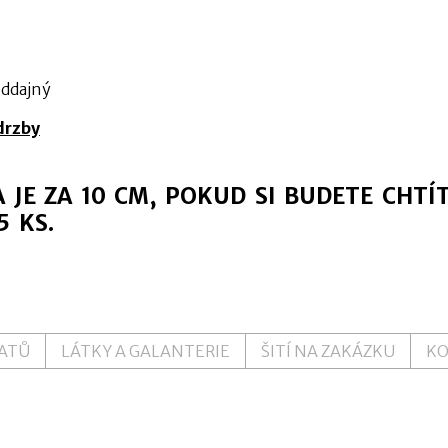
ddajný
drzby
 JE ZA 10 CM, POKUD SI BUDETE CHTÍ
5 KS.
ŠATŮ
LÁTKY A GALANTERIE
ŠITÍ NA ZAKÁZKU
K