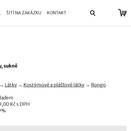
E
ŠITÍ NA ZAKÁZKU
KONTAKT
se
y, sukně
→
Látky
→
Kostýmové a plášťové látky
→
Rongo
kladem
,00 Kč s DPH
9%