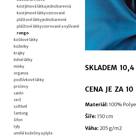
kostýmová látka jednobarevná
kostýmové látky vzorované
pláštové látky jednobarevné
plášťové látky vzorované a vyšívané
rongo
košilové látky
koženky
krajky
lněné látky
SKLADEM 10,4 
minky
organza
podšívkové látky
proševy
CENA JE ZA 10
satén
serž
Materiál:
100% Polye
softhell
šantung
Šíře:
150 cm
šifon
tyly
Váha:
205 g/m2
umělé kožešiny a plyše