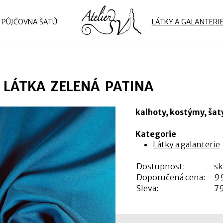
PŮJČOVNA ŠATŮ
LÁTKY A GALANTERI
LÁTKA ZELENÁ PATINA
kalhoty, kostýmy, šat
Kategorie
Látky a galanterie
Dostupnost:
s
Doporučená cena:
99
Sleva:
7