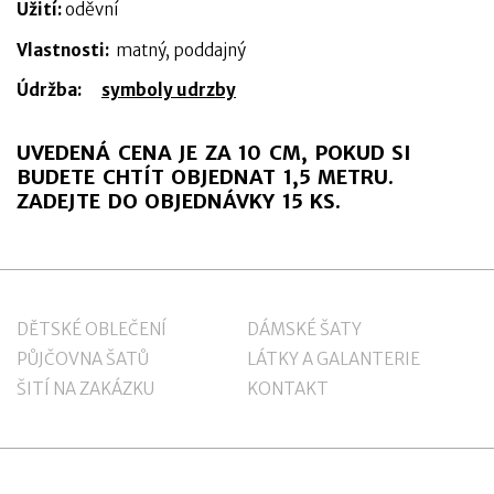
Užití:
oděvní
Vlastnosti:
matný, poddajný
Údržba:
symboly udrzby
UVEDENÁ CENA JE ZA 10 CM, POKUD SI
BUDETE CHTÍT OBJEDNAT 1,5 METRU.
ZADEJTE DO OBJEDNÁVKY 15 KS.
DĚTSKÉ OBLEČENÍ
DÁMSKÉ ŠATY
PŮJČOVNA ŠATŮ
LÁTKY A GALANTERIE
ŠITÍ NA ZAKÁZKU
KONTAKT