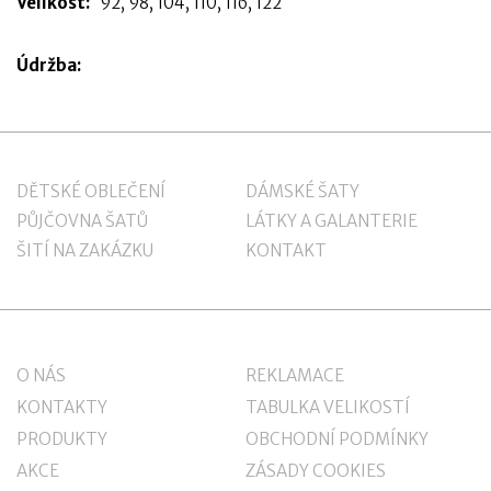
Velikost:
92, 98, 104, 110, 116, 122
Údržba:
DĚTSKÉ OBLEČENÍ
DÁMSKÉ ŠATY
PŮJČOVNA ŠATŮ
LÁTKY A GALANTERIE
ŠITÍ NA ZAKÁZKU
KONTAKT
O NÁS
REKLAMACE
KONTAKTY
TABULKA VELIKOSTÍ
PRODUKTY
OBCHODNÍ PODMÍNKY
AKCE
ZÁSADY COOKIES