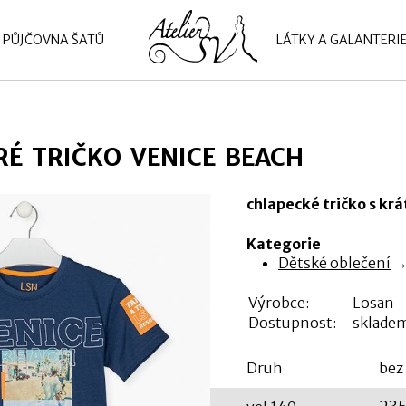
PŮJČOVNA ŠATŮ
LÁTKY A GALANTERI
É TRIČKO VENICE BEACH
chlapecké tričko s k
Kategorie
Dětské oblečení
Výrobce:
Losan
Dostupnost:
sklade
Druh
bez