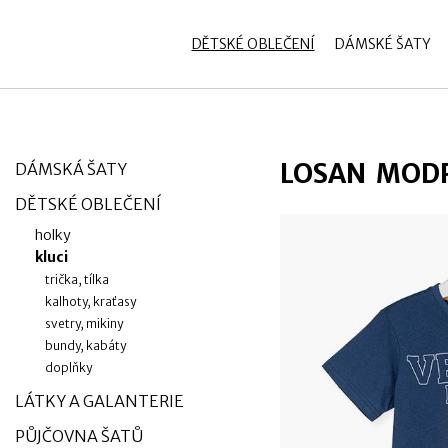
zobrazit obsah košíku
Přihlásit se
DĚTSKÉ OBLEČENÍ
DÁMSKÉ ŠATY
LOSAN MODR
DÁMSKÁ ŠATY
DĚTSKÉ OBLEČENÍ
holky
kluci
trička, tílka
kalhoty, kraťasy
svetry, mikiny
bundy, kabáty
doplňky
LÁTKY A GALANTERIE
PŮJČOVNA ŠATŮ