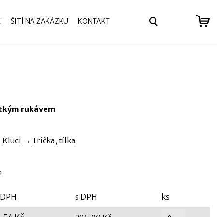
E
ŠITÍ NA ZAKÁZKU
KONTAKT
se
rátkým rukávem
→
Kluci
→
Trička, tílka
m
 DPH
s DPH
ks