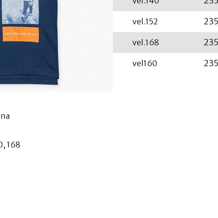
235
vel.140
235
vel.152
235
vel.168
235
vel160
vlna
0, 168