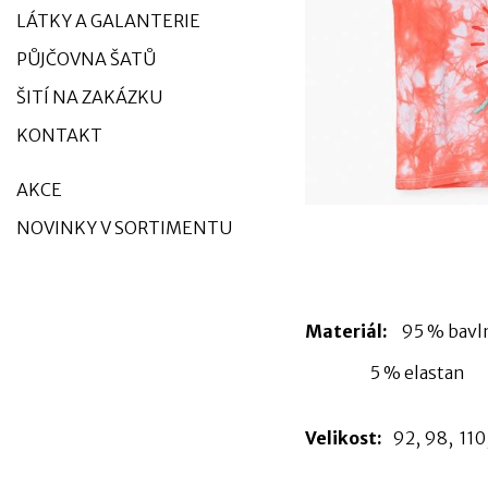
LÁTKY A GALANTERIE
PŮJČOVNA ŠATŮ
ŠITÍ NA ZAKÁZKU
KONTAKT
AKCE
NOVINKY V SORTIMENTU
Materiál:
95 % bav
5 % elastan
Velikost:
92, 98, 110,