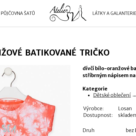
PŮJČOVNA ŠATŮ
LÁTKY A GALANTERI
ŽOVÉ BATIKOVANÉ TRIČKO
dívčí bílo-oranžové b
stříbrným nápisem na
Kategorie
Dětské oblečení
Výrobce:
Losan
Dostupnost:
sklade
Druh
bez