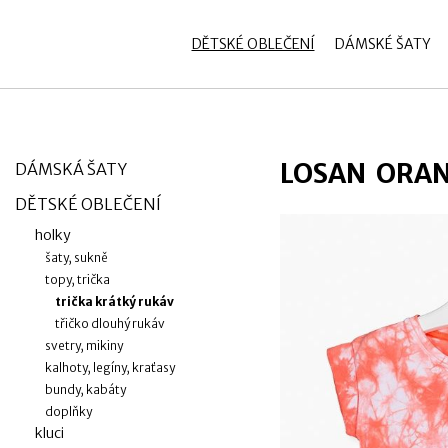
zobrazit obsah košíku
Přihlásit se
DĚTSKÉ OBLEČENÍ
DÁMSKÉ ŠATY
LOSAN ORAN
DÁMSKÁ ŠATY
DĚTSKÉ OBLEČENÍ
holky
šaty, sukně
topy, trička
trička krátký rukáv
třičko dlouhý rukáv
svetry, mikiny
kalhoty, legíny, kraťasy
bundy, kabáty
doplňky
kluci