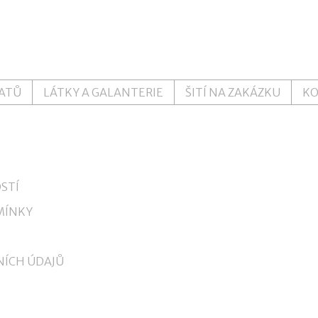
ŠATŮ
LÁTKY A GALANTERIE
ŠITÍ NA ZAKÁZKU
K
STÍ
MÍNKY
S
ÍCH ÚDAJŮ