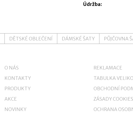
Údržba:
DĚTSKÉ OBLEČENÍ
DÁMSKÉ ŠATY
PŮJČOVNA 
O NÁS
REKLAMACE
KONTAKTY
TABULKA VELIKO
PRODUKTY
OBCHODNÍ POD
AKCE
ZÁSADY COOKIE
NOVINKY
OCHRANA OSOBN