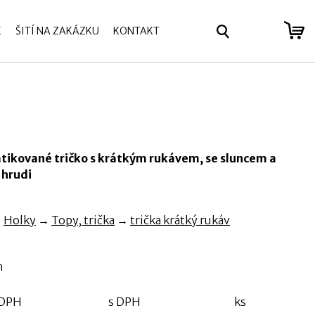
E
ŠITÍ NA ZAKÁZKU
KONTAKT
se
atikované tričko s krátkým rukávem, se sluncem a
 hrudi
→
Holky
→
Topy, trička
→
trička krátký rukáv
m
 DPH
s DPH
ks