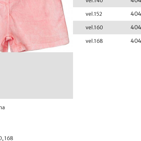
404
vel.140
404
vel.152
404
vel.160
404
vel.168
lna
0, 168