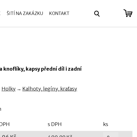
E
ŠITÍ NA ZAKÁZKU
KONTAKT
se
 knoflíky, kapsy přední díl i zadní
→
Holky
→
Kalhoty, legíny, kraťasy
m
 DPH
s DPH
ks