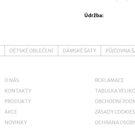
Údržba:
DĚTSKÉ OBLEČENÍ
DÁMSKÉ ŠATY
PŮJČOVNA 
O NÁS
REKLAMACE
KONTAKTY
TABULKA VELIKO
PRODUKTY
OBCHODNÍ POD
AKCE
ZÁSADY COOKIE
NOVINKY
OCHRANA OSOBN