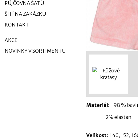
PŮJČOVNA ŠATŮ
ŠITÍ NA ZAKÁZKU
KONTAKT
AKCE
NOVINKY V SORTIMENTU
Materiál:
98 % bav
2% elastan
Velikost:
140,
152, 16