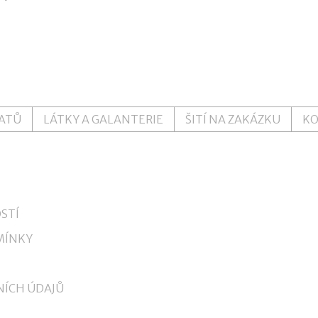
ŠATŮ
LÁTKY A GALANTERIE
ŠITÍ NA ZAKÁZKU
K
STÍ
MÍNKY
S
ÍCH ÚDAJŮ