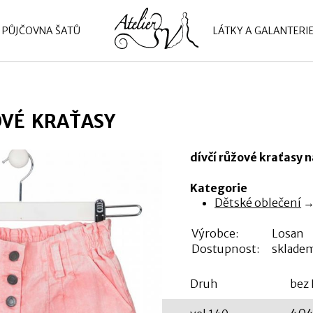
PŮJČOVNA ŠATŮ
LÁTKY A GALANTERI
VÉ KRAŤASY
dívčí růžové kraťasy na
Kategorie
Dětské oblečení
Výrobce:
Losan
Dostupnost:
sklade
Druh
bez