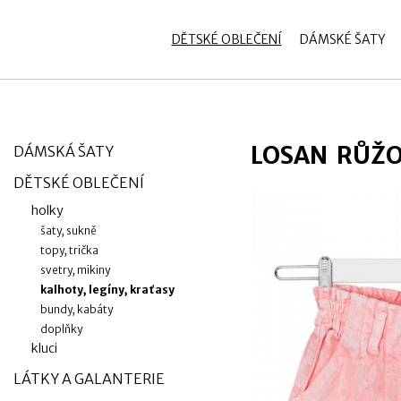
zobrazit obsah košíku
Přihlásit se
DĚTSKÉ OBLEČENÍ
DÁMSKÉ ŠATY
LOSAN RŮŽO
DÁMSKÁ ŠATY
DĚTSKÉ OBLEČENÍ
holky
šaty, sukně
topy, trička
svetry, mikiny
kalhoty, legíny, kraťasy
bundy, kabáty
doplňky
kluci
LÁTKY A GALANTERIE