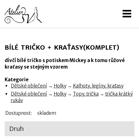
BÍLÉ TRIČKO + KRAŤASY(KOMPLET)
dívčí bílé tričko s potiskem Mickey a k tomu růžové
kraťasy se stejným vzorem
Kategorie
Dětské oblečení
→
Holky
→
Kalhoty, legíny, kraťasy
Dětské oblečení
→
Holky
→
Topy, trička
→
trička krátký
rukáv
Dostupnost:
skladem
Druh